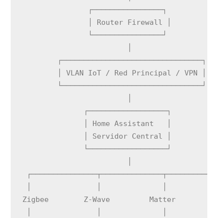
               ┌────────────────┐

               │ Router Firewall │

               └────────────────┘

                        │

        ┌────────────────────────────────┐

        │ VLAN IoT / Red Principal / VPN │

        └────────────────────────────────┘

                        │

              ┌──────────────────┐

              │ Home Assistant   │

              │ Servidor Central │

              └──────────────────┘

                        │

 ┌───────────────┬──────────────┬────────────
 │               │              │            
Zigbee        Z-Wave         Matter        Wi
 │               │              │            